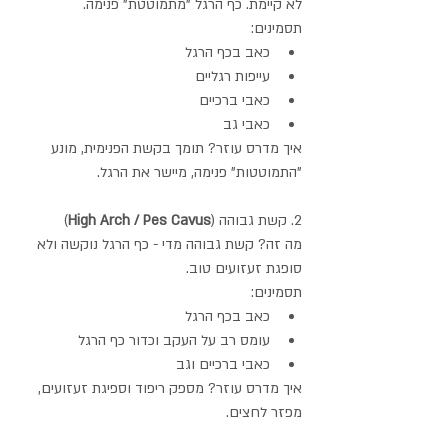
לא קיימת. כף הרגל "מתמוטטת" פנימה.
תסמינים:
כאב בכף הרגל
עייפות רגליים
כאבי ברכיים
כאבי גב
איך מדרס עוזר? תומך בקשת הפנימית, מונע 
"התמוטטות" פנימה, מיישר את הרגל.
2. קשת גבוהה (
High Arch / Pes Cavus
)
מה זה? קשת גבוהה מדי - כף הרגל נוקשה ולא 
סופגת זעזועים טוב.
תסמינים:
כאב בכף הרגל
עומס רב על העקב וכדור כף הרגל
כאבי ברכיים וגב
איך מדרס עוזר? מספק ריפוד וספיגת זעזועים, 
מפזר לחצים.