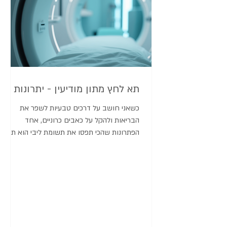
תא לחץ מתון מודיעין - יתרונות
כשאני חושב על דרכים טבעיות לשפר את
הבריאות ולהקל על כאבים כרוניים, אחד
הפתרונות שהכי תפסו את תשומת ליבי הוא תא
לחץ מתון. במיוחד כשמדובר בתא לחץ מתון
במודיעין, המקום מציע חוויה ייחודית שמשלבת
טיפול מתקדם עם אווירה רגועה ונעימה. אז למה
בעצם כדאי לשקול טיפול כזה? בואו נצלול
לעומק ונבין את היתרונות. מה זה תא לחץ מתון
מודיעין? תא לחץ מתון הוא חדר או תא שבו
האוויר דחוס בלחץ גבוה יותר מהלחץ