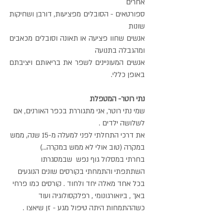
אחרים
ספורטאים - הסובלים מפציעות, דורבן ושחיקות
שונות
אנשים שחוו פציעה או תאונה וסובלים מכאבים
ומהגבלה בתנועה
אנשים המעוניינים לשפר את בריאותם ויציבתם
באופן כללי.
נתי רוטר- המטפלת
שמי נתי רוטר, אני מתגוררת בכפר האורנים, אם
לשלושה ילדים .
את דרכי התחלתי לפני למעלה מ-15 שנה, ממש
במקרה (טוב אולי לא ממש במקרה...)
בחרתי במסלול גוף נפש שבמסגרתו
השתתפתי והתמחתי בקורסים שונים הנוגעים
בכל אחד מאלה יחד ולחוד . קורסים כמו פרחי
באך , ביואורגונומי , רפלקסולוגיה ועוד
כשההתמחות היתה טיפול מגע - זן שיאצו .