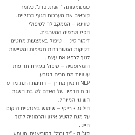
שמשמעותה "השתקפות", כלומר
קוראים את מערכות הגוף ברגליים.
טווינא – הממקבילה לטיפולי
הפיזיוטרפיה המערבית.
דיקור סיני – טיפול באמצעות מחטים
דקיקות המשחררות חסימות ומסייעות
לגוף לרפא את עצמו.
הומאופטיה – טיפול בעזרת תרופות
עשויות מחומרים בטבע.
NLP ודמיון מודרך – רתימת התת מודע
וכוח הדמיון של האדם לטובת השגת
השינוי המיוחל.
הילינג + רייקי – שימוש באנרגיית היקום
על מנת להשיג איזון והרמוניה לתוך
חיינו.
סוג'וק - "יד ורגל" בקוריאנית, משמע