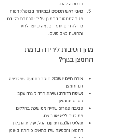
הדרושה להם.
כאבי ראש תכופים (במיוחד בבוקר):
 המוח 
מגיב למחסור בחמצן על ידי הרחבת כלי דם 
כדי להזרים יותר דם, מה שיוצר לחץ 
ותחושת כאב פועם.
מהן הסיבות לירידה ברמת 
החמצן בגוף?
אורח חיים יושבני:
 חוסר בתנועה שמזרימה 
דם וחמצן.
נשימה רדודה:
 נשימת חזה קצרה עקב 
סטרס מתמשך.
סביבה סגורה:
 שהייה ממושכת בחללים 
ממוזגים ללא אוויר צח.
תהליכי התבגרות:
 עם הגיל, יעילות הובלת 
החמצן והספיגה שלו בתאים פוחתת באופן 
טבעי.