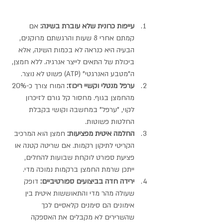
עייפות כרונית שלא עוברת בשינה:
 אם 
קמתם אחרי 8 שעות והרגשתם מרוקנים, 
הבעיה היא כנראה לא בכמות השינה, אלא 
ביכולת של התאים לייצר אנרגיה. ללא חמצן, 
ה"מטבע האנרגטי" (ATP) פשוט לא נוצר.
ערפל מנטלי וקשיי ריכוז:
 המוח צורך כ-20% 
מהחמצן בגוף. מחסור קל גורם לזיכרון 
לקוי, "ערפל" במחשבה וקושי בקבלת 
החלטות פשוטות.
החלמה איטית מפציעות:
 חמצן הוא המרכיב 
הקריטי לתיקון רקמות. אם שריטה קטנה או 
פציעת ספורט לוקחת שבועות להחלים, 
ייתכן שרמת החמצן ברקמות נמוכה מדי.
ירידה חדה בביצועים ספורטיביים:
 דופק 
שעולה מהר מדי והתאוששות איטית בין 
אימונים הם סימנים קלאסיים לכך 
שהשרירים לא מקבלים את האספקה 