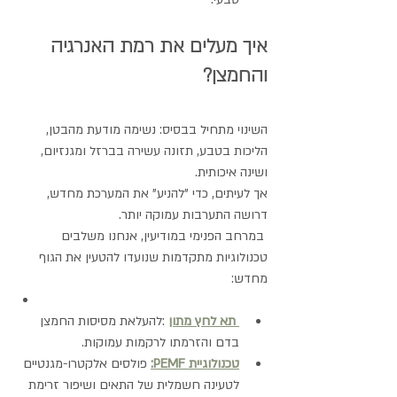
איך מעלים את רמת האנרגיה 
והחמצן?
השינוי מתחיל בבסיס: נשימה מודעת מהבטן, 
הליכות בטבע, תזונה עשירה בברזל ומגנזיום, 
ושינה איכותית.
אך לעיתים, כדי "להניע" את המערכת מחדש, 
דרושה התערבות עמוקה יותר.
 במרחב הפנימי במודיעין, אנחנו משלבים 
טכנולוגיות מתקדמות שנועדו להטעין את הגוף 
מחדש:
תא לחץ מתון
 :להעלאת מסיסות החמצן 
בדם והזרמתו לרקמות עמוקות.
טכנולוגיית PEMF:
 פולסים אלקטרו-מגנטיים 
לטעינה חשמלית של התאים ושיפור זרימת 