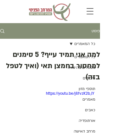
פוסט
כל המאמרים
למה אני תמיד עייף? 5 סימנים
כל המאמרים
למחסור בחמצן תאי (ואיך לטפל
מטפלים בהיגאיה
בזה)
טיפולים
תוספי מזון
https://youtu.be/j8fvzK2b_lY
מאמרים
כאבים
אורתופדיה
מרחב האישה