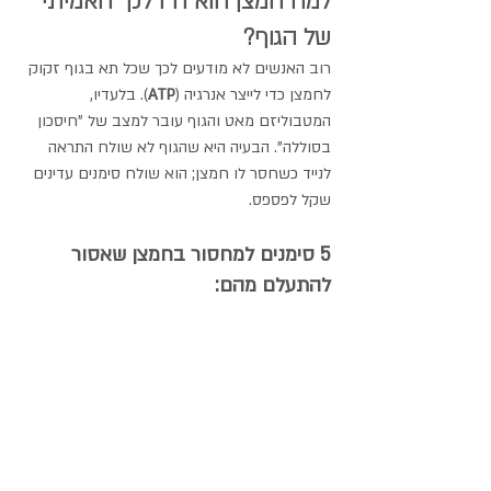
למה חמצן הוא ה"דלק" האמיתי 
של הגוף?
רוב האנשים לא מודעים לכך שכל תא בגוף זקוק 
לחמצן כדי לייצר אנרגיה (
ATP
). בלעדיו, 
המטבוליזם מאט והגוף עובר למצב של "חיסכון 
בסוללה". הבעיה היא שהגוף לא שולח התראה 
לנייד כשחסר לו חמצן; הוא שולח סימנים עדינים 
שקל לפספס.
5 סימנים למחסור בחמצן שאסור 
להתעלם מהם: