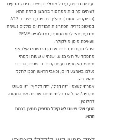
 עייפות כרונית, ערפל מנטלי וקשיים בריכוז נובעים 
לעיתים קרובות ממחסור בחמצן ברמת התא 
(היפוקסיה מתונה). תהליך זה פוגע בייצור ה-ATP 
במיטוכונדריה. הפתרונות המודרניים כוללים נשימה 
מודעת, תאי לחץ מתונים, טכנולוגיית PEMF 
ושאיפת מימן מולקולרי.
היו לי תקופות בחיים שבהן הרגשתי כאילו אני 
מתפקד על חצי מנוע. ישנתי 8 שעות וקמתי 
מותש. האימונים נעשו קשים פי שניים, הריכוז 
נעלם באמצע היום, וכאבי הראש הפכו לחלק 
מהשגרה.
אמרתי לעצמי: "זה הגיל", "זה הלחץ", "זו פשוט 
תקופה". אבל אז גיליתי משהו ששינה את התמונה 
לחלוטין: 
הגוף שלי פשוט לא קיבל מספיק חמצן ברמת 
התא.