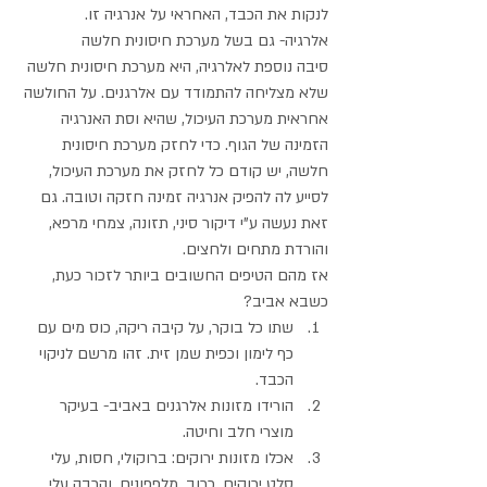
לנקות את הכבד, האחראי על אנרגיה זו.  
אלרגיה- גם בשל מערכת חיסונית חלשה
סיבה נוספת לאלרגיה, היא מערכת חיסונית חלשה 
שלא מצליחה להתמודד עם אלרגנים. על החולשה 
אחראית מערכת העיכול, שהיא וסת האנרגיה 
הזמינה של הגוף. כדי לחזק מערכת חיסונית 
חלשה, יש קודם כל לחזק את מערכת העיכול, 
לסייע לה להפיק אנרגיה זמינה חזקה וטובה. גם 
זאת נעשה ע"י דיקור סיני, תזונה, צמחי מרפא, 
והורדת מתחים ולחצים. 
אז מהם הטיפים החשובים ביותר לזכור כעת, 
כשבא אביב?  
שתו כל בוקר, על קיבה ריקה, כוס מים עם 
כף לימון וכפית שמן זית. זהו מרשם לניקוי 
הכבד.  
הורידו מזונות אלרגנים באביב- בעיקר 
מוצרי חלב וחיטה.   
אכלו מזונות ירוקים: ברוקולי, חסות, עלי 
סלט ירוקים, כרוב, מלפפונים, והרבה עלי 