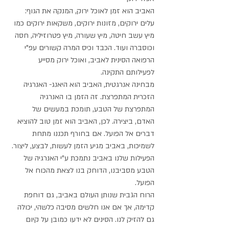
האביב הוא זמן לאוכל ירוק, המנקה את הגוף: 
עלים ירוקים, מזונות ירוקים, משקאות ירוקים כמו 
מיץ עשב חיטה, מיץ שעורה, מיץ פטרוזיליה, חסה 
וכוסברה ועוד. הכבד וכיס המרה קשורים עפ"י 
הרפואה הסינית לאביב, ואוכל ירוק מסייע 
לפעילותם התקינה. 
מבחינה אנרגטית, האביב הוא היאנג- האנרגיה 
הזכרית המתפרצת. זה הזמן בו האנרגיה 
המתפרצת של הטבע, תומכת במעשים של 
האדם, ביצירה. לכן, האביב הוא זמן טוב להוציא 
דברים אל הפועל. אם בחורף תכננו מתחת 
לשמיכות, באביב מגיע הזמן לעשות, לבצע, ליצור. 
הפעילות שלנו באביב נתמכת ע"י האנרגיה של 
הטבע מסביבנו, הדוחק בנו לצאת מהכוח אל 
הפועל.
הרוח הגבית שנותן העולם באביב, גם דוחפת 
קדימה, אך אם אנו חלשים מסיבה כלשהי, יכולה 
גם להזיק לנו. הסינים לא ידעו כמובן על קיום 