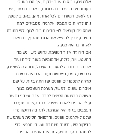
אלרגנים, וירוסים או חיידקים, אך הם ראו כי 
בעונות שבה יש הרבה רוחות, באביב ובסתיו, יש 
תחלואים המיוחדים לכל אחת מהן. באביב למשל, 
ניתן לראות כי תסמיני אלרגיה, מקבילים למה 
שהסינים קוראים לו- חדירות רוח לגוף. לפי התורה 
הסינית, צריך להוציא את הרוח מהגוף, בהתאם 
לאזור בו היא פגעה. 
אם היה זה אזור הנשימה, נחוש קשיי נשימה, 
התעטשויות, נזלת, אדמומיות בעור, ליחה ועוד. 
אם הרוח חדרה למערכת העיכול, נחווה שלשולים, 
גרפסים, גזים, נפיחויות ועוד. הרפואה הסינית 
קראה לתפקודים שונים שזיהתה בגוף, על שם 
איברים שונים. למשל, מערכת העצבים בגוף 
משולה ברפואה הסינית לכבד. אדם עצבני נחשב 
עפ"י הסינים לאדם שיש לו כבד עצבנו. מערכת 
העצבים בגוף היא הגורמת לתגובה חזקה מדי 
שלנו לאלרגנים שונים, והרפואה הסינית משתמשת 
בדיקור סיני, תזונה מיוחדת ועשבי מרפא, כדי 
להתמודד עם תופעה זו, או באמירה הסינית: 