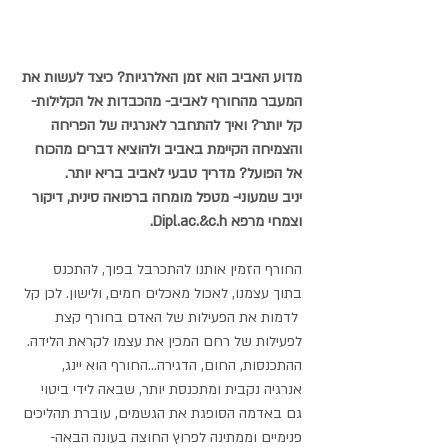
מדוע האביב הוא זמן האלרגיות? כיצד לעשות את 
המעבר מהחורף לאביב- מהכבדות אל הקלילות- 
קל יותר? ואיך להתחבר לאנרגיה של הפריחה 
והצמיחה הקיימת באביב ולהוציא דברים מהכוח 
אל הפועל? מדריך טבעי לאביב בריא יותר.
יניב שמעוני- מטפל מומחה ברפואה סינית, דיקור 
וצמחי מרפא Dipl.ac.&c.h.
החורף הזמין אותנו להתכרבל בפוך, להתכנס 
בתוך עצמנו, לאכול מאכלים חמים, ולישון. לכן קל 
 לדמות את הפעילות של האדם בחורף קצת 
לפעילות של רחם המכין את עצמו לקראת הלידה. 
ההתכנסות, החום, הדגירה...החורף הוא יינג, 
אנרגיה נקבית ומתכנסת יותר, שבאה לידי ביטוי 
גם באדמה הסופגת את הגשמים, עוברת תהליכים 
פנימיים וממתינה לפרוץ החוצה בעונה הבאה- 