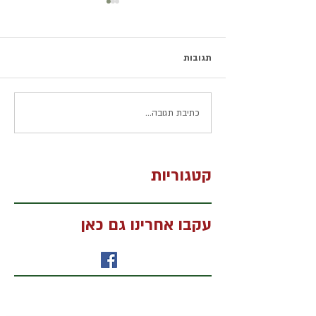
תגובות
כתיבת תגובה...
איך מדרסים אורטופדיים יכולים
 ומתקדם ללא ניתוח.
להקל על כאבי גב ולשפר את
איכות החיים
קטגוריות
עקבו אחרינו גם כאן