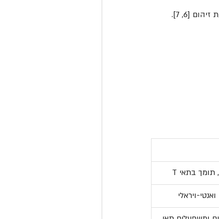
ם [6, 7].
 תומך בתאי T
ואנטי-ויראלי
ים ומשפעלים תאי 