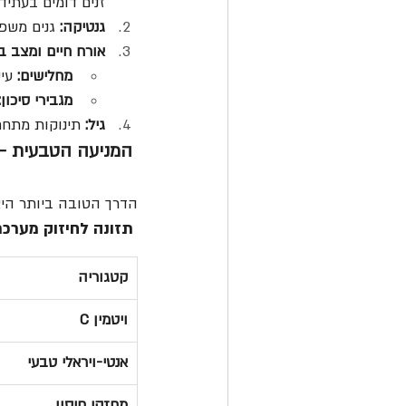
זנים דומים בעתיד [5]
גנטיקה:
 גנים משפי
אורח חיים ומצב בר
מחלישים:
 עי
מגבירי סיכון:
גיל:
 תינוקות מתחת לגיל ש
 המניעה הטבעית – הבסיס לבריאות חזקה :
הדרך הטובה ביותר היא
 תזונה לחיזוק מערכת החיסון נגד שפעת:
קטגוריה
ויטמין C
אנטי-ויראלי טבעי
מחזקי חיסון