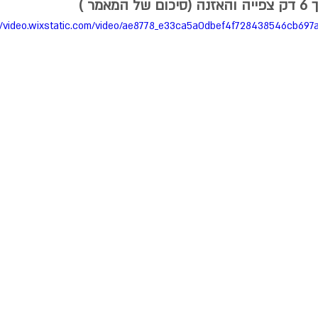
מר )
//video.wixstatic.com/video/ae8778_e33ca5a0dbef4f728438546cb697