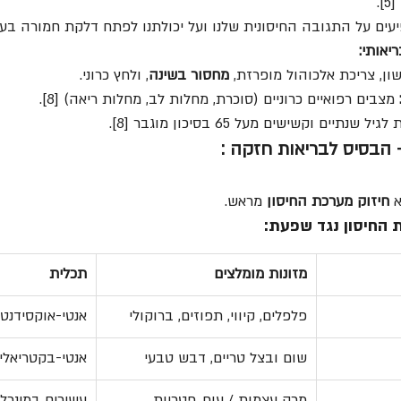
.
עים על התגובה החיסונית שלנו ועל יכולתנו לפתח דלקת חמורה בעת זיהו
יאותי:
שון, צריכת אלכוהול מופרזת, 
מחסור בשינה
, ולחץ כרוני.
 מצבים רפואיים כרוניים (סוכרת, מחלות לב, מחלות ריאה) [8].
נתיים וקשישים מעל 65 בסיכון מוגבר [8].
 
חיזוק מערכת החיסון
 מראש.
מזונות מומלצים
תכלית
פלפלים, קיווי, תפוזים, ברוקולי
אנטי-אוקסידנט,
שום ובצל טריים, דבש טבעי
אנטי-בקטריאלי 
מרק עצמות / עוף, פטריות 
עשירים במינרל