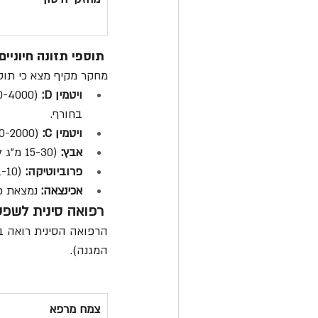
 תוספי תזונה חיוניים נגד שפעת – מה המדע אומר?
מחקר מקיף מצא כי תוספ
ויטמין D:
בחורף.
ויטמין C:
 (1000-2000 מ"ג ליום) – הפחית סיכון וקיצר משך תסמינים ב-9% [9, 10].
אבץ:
 (15-30 מ"ג ליום) – לא הפחית סיכון, אך קיצר את משך התסמינים 
פרוביוטיקה:
 (1-10 מיליארד CFU) – הראתה הפחתה במקרי זיהום (עד 47% במחקרים מסוימים) [9].
אכינצאה:
 נמצאת כ
 רפואה סינית לשפעת – חיזוק האנרגיה מגינה:
הרפואה הסינית רואה ב
המגנה).
צמח מרפא