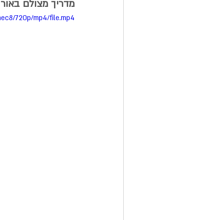
מדריך מצולם באורך 6 דק צפייה והאזנה (סיכום של המא
aec8/720p/mp4/file.mp4