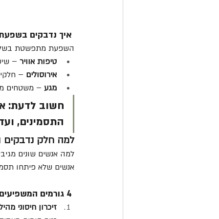
 איך נדבקים בשפעת? (דרכי הדבקה)
השפעת מתפשטת בשלושה
טיפות אוויר
 – שיע
אירוסולים
 – חלקיקים 
מגע
 – משטחים מז
חשוב לדעת:
 א
התסמינים, ועד 5-7 ימים לאחר מכן
למה חלק נדבקים ו
אנשים שלא פיתחו תסמינ
 4 גורמים המשפיעים על הסיכון לחלות בשפעת:
זיכרון חיסוני מהיל