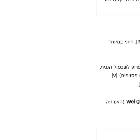
 (2000-4000 יח"ל ליום) – הפחית סיכון לזיהום דרכי נשימה וקיצר תסמינים [9]. חיוני במיוחד 
Wei Q
 (האנרגיה 