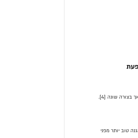
פעת 
למה אנשים שונים מגיבים אחרת לחשיפה לנגיף? מחקרים מראים שכולם נחשפים ומגיבים – אך בצורה שונה [4]. 
ה טוב יותר מפני 