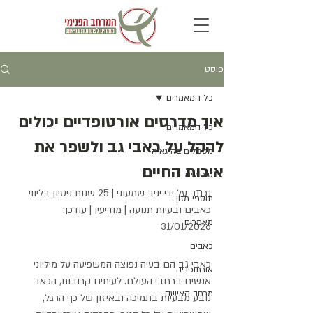
פוסט
כל המאמרים
איך מדרסים אורטופדיים יכולים
כל המאמרים
להקל על כאבי גב ולשפר את
מטפלים בהיגאיה
איכות החיים
טיפולים
נכתב על ידי יניב שמעוני | 25 שנות ניסיון בליווי 
תוספי מזון
כאבים ובעיות תנועה | מודיעין | עודכן: 
מאמרים
31/01/2026
כאבים
כאבי גב הם בעיה נפוצה המשפיעה על מיליוני 
אורתופדיה
אנשים ברחבי העולם. לעיתים קרובות, הכאב 
מרחב האישה
נובע מבעיות בתמיכה ובאיזון של כף הרגל, 